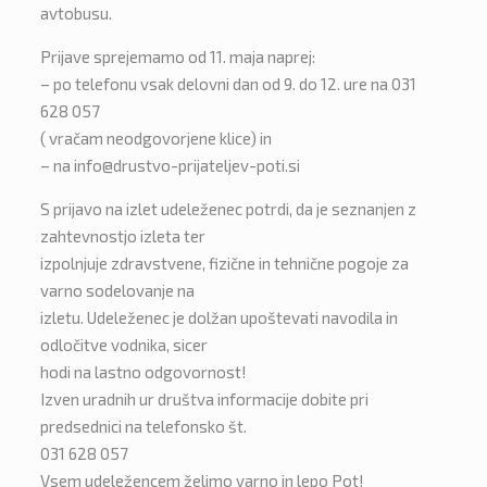
avtobusu.
Prijave sprejemamo od 11. maja naprej:
– po telefonu vsak delovni dan od 9. do 12. ure na 031
628 057
( vračam neodgovorjene klice) in
– na info@drustvo-prijateljev-poti.si
S prijavo na izlet udeleženec potrdi, da je seznanjen z
zahtevnostjo izleta ter
izpolnjuje zdravstvene, fizične in tehnične pogoje za
varno sodelovanje na
izletu. Udeleženec je dolžan upoštevati navodila in
odločitve vodnika, sicer
hodi na lastno odgovornost!
Izven uradnih ur društva informacije dobite pri
predsednici na telefonsko št.
031 628 057
Vsem udeležencem želimo varno in lepo Pot!