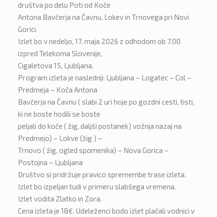
društva po delu Poti od Koče
Antona Bavčerja na Čavnu, Lokev in Trnovega pri Novi
Gorici.
Izlet bo v nedeljo, 17. maja 2026 z odhodom ob 7.00
izpred Telekoma Slovenije,
Cigaletova 15, Ljubljana.
Program izleta je naslednji: Ljubljana – Logatec – Col –
Predmeja – Koča Antona
Bavčerja na Čavnu ( slabi 2 uri hoje po gozdni cesti, tisti,
ki ne boste hodili se boste
peljali do koče ( žig, daljši postanek) vožnja nazaj na
Predmejo) – Lokve (žig ) –
Trnovo ( žig, ogled spomenika) – Nova Gorica –
Postojna – Ljubljana
Društvo si pridržuje pravico spremembe trase izleta.
Izlet bo izpeljan tudi v primeru slabšega vremena.
Izlet vodita Zlatko in Zora.
Cena izleta je 18€. Udeleženci bodo izlet plačali vodnici v