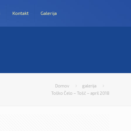
i
Kontakt
Galerija
Domov
galerija
Toško Čelo – Tošč – april 2018