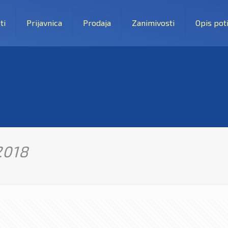
ti
Prijavnica
Prodaja
Zanimivosti
Opis pot
2018