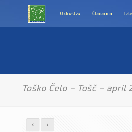
O društvu
Članarina
Izle
Toško Čelo – Tošč – april 