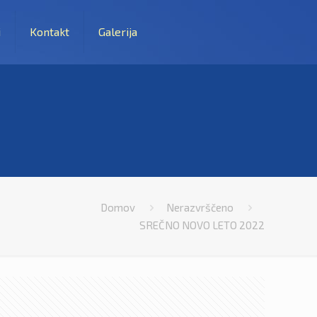
i
Kontakt
Galerija
Domov
Nerazvrščeno
SREČNO NOVO LETO 2022