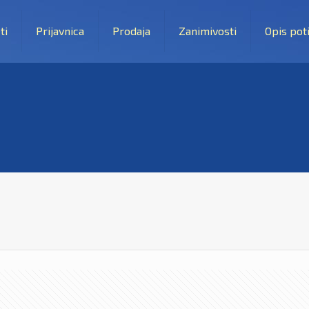
ti
Prijavnica
Prodaja
Zanimivosti
Opis pot