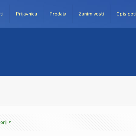
ti
Prijavnica
Prodaja
Zanimivosti
Opis pot
orji