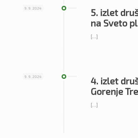
9. 9. 2024
5. izlet dr
na Sveto pl
[…]
9. 9. 2024
4. izlet dr
Gorenje Tr
[…]