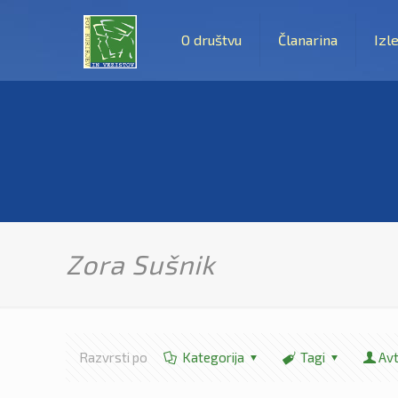
O društvu
Članarina
Izle
Zora Sušnik
Razvrsti po
Kategorija
Tagi
Avt