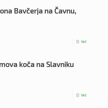
ntona Bavčerja na Čavnu,
Več
Tumova koča na Slavniku
Več