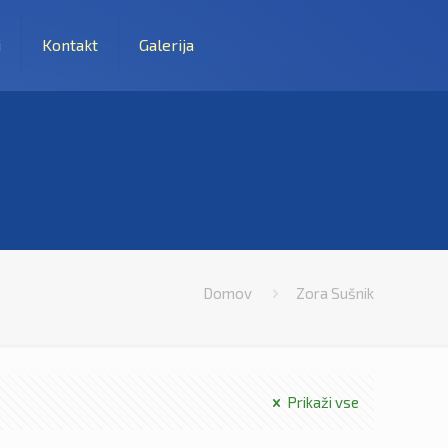
i
Kontakt
Galerija
Domov
Zora Sušnik
Prikaži vse