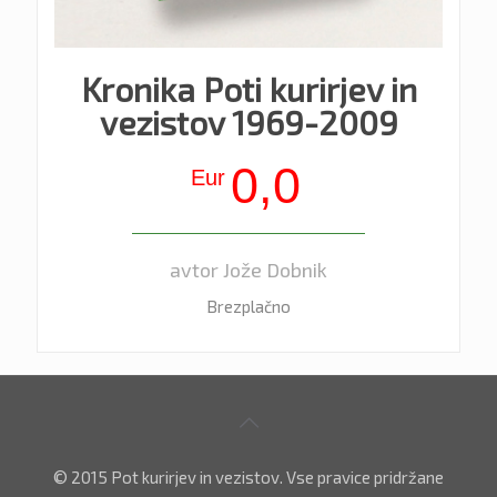
Kronika Poti kurirjev in
vezistov 1969-2009
0,0
Eur
avtor Jože Dobnik
Brezplačno
© 2015 Pot kurirjev in vezistov. Vse pravice pridržane